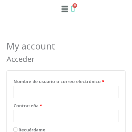
Ir
Obligatorio
Obligatorio
Menú
al
contenido
My account
Acceder
Nombre de usuario o correo electrónico
*
Contraseña
*
Recuérdame