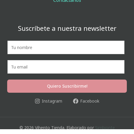
Contáctanos
Suscríbete a nuestra newsletter
N
o
m
E
b
m
r
a
e
i
*
Quiero Suscribirme!
l
*
Instagram
Facebook
© 2026 Vihento Tienda. Elaborado por
Simbionte