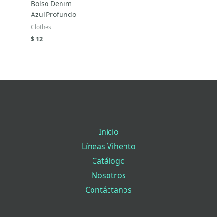
Bolso Denim
Azul Profundo
Clothes
$
12
Inicio
Líneas Vihento
Catálogo
Nosotros
Contáctanos